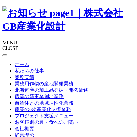
MENU
CLOSE
ホーム
私たちの仕事
業務実績
業務用作物の産地開発業務
北海道産の加工品発掘・開発業務
農業の新事業創出業務
自治体との地域活性化業務
農業の6次産業化支援業務
プロジェクト支援メニュー
お客様別の農・食へのご関心
会社概要
経営理念